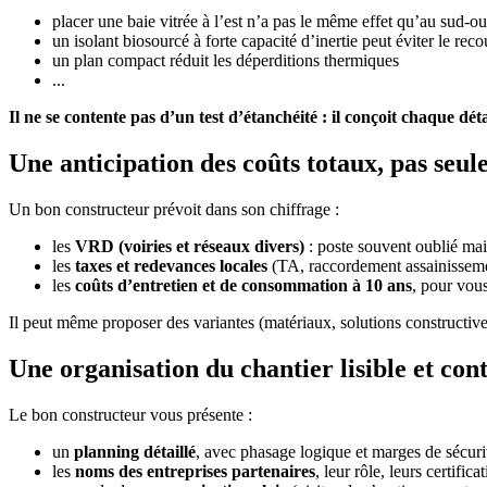
placer une baie vitrée à l’est n’a pas le même effet qu’au sud-oue
un isolant biosourcé à forte capacité d’inertie peut éviter le reco
un plan compact réduit les déperditions thermiques
...
Il ne se contente pas d’un test d’étanchéité : il conçoit chaque d
Une anticipation des coûts totaux, pas seu
Un bon constructeur prévoit dans son chiffrage :
les
VRD (voiries et réseaux divers)
: poste souvent oublié mai
les
taxes et redevances locales
(TA, raccordement assainissem
les
coûts d’entretien et de consommation à 10 ans
, pour vous
Il peut même proposer des variantes (matériaux, solutions constructiv
Une organisation du chantier lisible et con
Le bon constructeur vous présente :
un
planning détaillé
, avec phasage logique et marges de sécuri
les
noms des entreprises partenaires
, leur rôle, leurs certifica