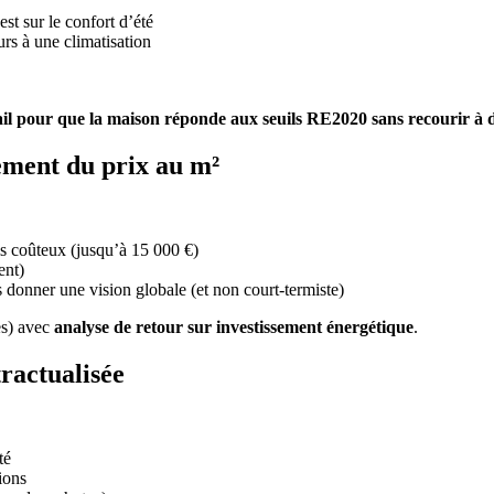
st sur le confort d’été
urs à une climatisation
étail pour que la maison réponde aux seuils RE2020 sans recourir à 
lement du prix au m²
s coûteux (jusqu’à 15 000 €)
ent)
 donner une vision globale (et non court-termiste)
es) avec
analyse de retour sur investissement énergétique
.
tractualisée
té
tions