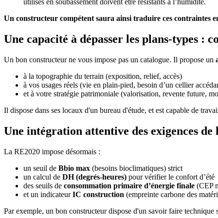
utilisés en soubassement doivent être résistants à l’humidité.
Un constructeur compétent saura ainsi traduire ces contraintes en 
Une capacité à dépasser les plans-types : 
Un bon constructeur ne vous impose pas un catalogue. Il propose un
à la topographie du terrain (exposition, relief, accès)
à vos usages réels (vie en plain-pied, besoin d’un cellier accédan
et à votre stratégie patrimoniale (valorisation, revente future, mo
Il dispose dans ses locaux d'un bureau d'étude, et est capable de trava
Une intégration attentive des exigences de 
La RE2020 impose désormais :
un seuil de
Bbio max
(besoins bioclimatiques) strict
un calcul de
DH (degrés-heures)
pour vérifier le confort d’été
des seuils de
consommation primaire d’énergie finale
(CEP 
et un indicateur
IC construction
(empreinte carbone des matér
Par exemple, un bon constructeur dispose d'un savoir faire technique s