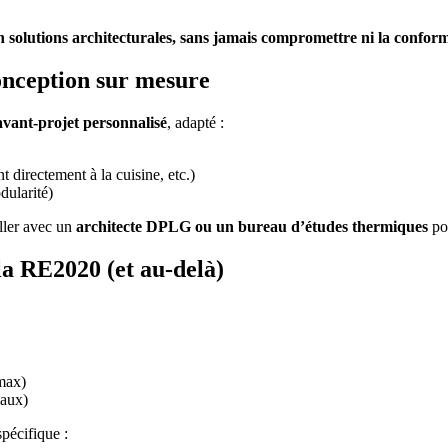
solutions architecturales, sans jamais compromettre ni la conformit
conception sur mesure
avant-projet personnalisé
, adapté :
t directement à la cuisine, etc.)
dularité)
iller avec un
architecte DPLG ou un bureau d’études thermiques
pou
la RE2020 (et au-delà)
max)
iaux)
pécifique :