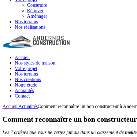
Construire
Rénover
Aménager
Nos terrains
Nos réalisations
Accueil
Nos styles de maison
Votre projet
Nos terrains
Nos créations
Notre étude
Actualités
Contact
Accueil
Actualités
Comment reconnaître un bon constructeur à Andern
Comment reconnaître un bon constructeur
Les 7 critères que vous ne verrez jamais dans un classement de
meill