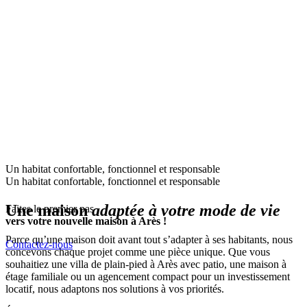
Un habitat confortable, fonctionnel et responsable
Un habitat confortable, fonctionnel et responsable
Une maison
adaptée à votre mode de vie
Faites le premier pas
vers votre nouvelle maison à Arès !
Parce qu’une maison doit avant tout s’adapter à ses habitants, nous
Contactez-nous
concevons chaque projet comme une pièce unique. Que vous
souhaitiez une villa de plain-pied à Arès avec patio, une maison à
étage familiale ou un agencement compact pour un investissement
locatif, nous adaptons nos solutions à vos priorités.