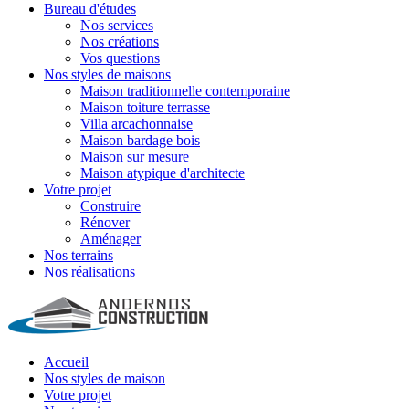
Bureau d'études
Nos services
Nos créations
Vos questions
Nos styles de maisons
Maison traditionnelle contemporaine
Maison toiture terrasse
Villa arcachonnaise
Maison bardage bois
Maison sur mesure
Maison atypique d'architecte
Votre projet
Construire
Rénover
Aménager
Nos terrains
Nos réalisations
Accueil
Nos styles de maison
Votre projet