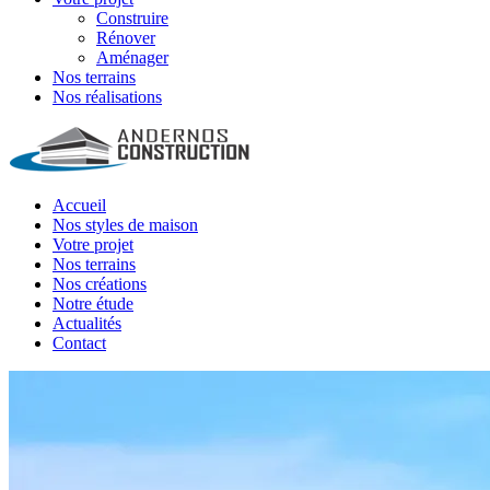
Construire
Rénover
Aménager
Nos terrains
Nos réalisations
Accueil
Nos styles de maison
Votre projet
Nos terrains
Nos créations
Notre étude
Actualités
Contact